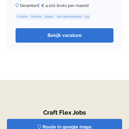
Deventer
€ 4.100 bruto per maand
Fulltime
Parttime
Starter
Vast dienstverband
zzp
Bekijk vacature
Craft Flex Jobs
Route in google maps