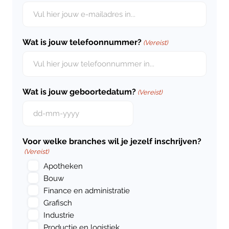
Wat is jouw telefoonnummer?
(Vereist)
Wat is jouw geboortedatum?
(Vereist)
DD
dash
MM
Voor welke branches wil je jezelf inschrijven?
dash
(Vereist)
JJJJ
Apotheken
Bouw
Finance en administratie
Grafisch
Industrie
Productie en logistiek